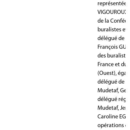
représentée 
VIGOUROUX, 
de la Conféd
buralistes et 
délégué de l
François GUI
des buraliste
France et du 
(Ouest), égal
délégué de la
Mudetaf, Ge
délégué régio
Mudetaf, Jer
Caroline EGO,
opérations c