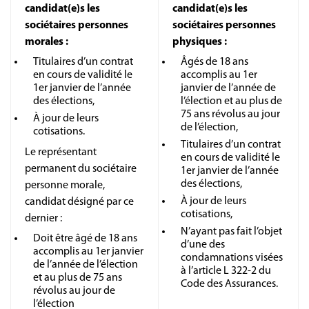
candidat(e)s les
candidat(e)s les
sociétaires personnes
sociétaires personnes
morales :
physiques :
Titulaires d’un contrat
Âgés de 18 ans
en cours de validité le
accomplis au 1er
1er janvier de l’année
janvier de l’année de
des élections,
l’élection et au plus de
75 ans révolus au jour
À jour de leurs
de l’élection,
cotisations.
Titulaires d’un contrat
Le représentant
en cours de validité le
permanent du sociétaire
1er janvier de l’année
des élections,
personne morale,
À jour de leurs
candidat désigné par ce
cotisations,
dernier :
N’ayant pas fait l’objet
Doit être âgé de 18 ans
d’une des
accomplis au 1er janvier
condamnations visées
de l’année de l’élection
à l’article L 322-2 du
et au plus de 75 ans
Code des Assurances.
révolus au jour de
l’élection