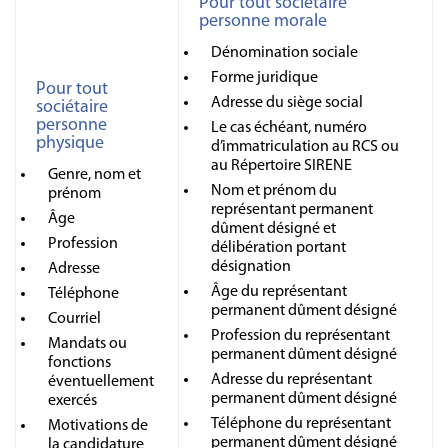
Pour tout sociétaire
personne morale
Dénomination sociale
Forme juridique
Pour tout
Adresse du siège social
sociétaire
personne
Le cas échéant, numéro
physique
d’immatriculation au RCS ou
au Répertoire SIRENE
Genre, nom et
Nom et prénom du
prénom
représentant permanent
Âge
dûment désigné et
Profession
délibération portant
désignation
Adresse
Âge du représentant
Téléphone
permanent dûment désigné
Courriel
Profession du représentant
Mandats ou
permanent dûment désigné
fonctions
Adresse du représentant
éventuellement
permanent dûment désigné
exercés
Téléphone du représentant
Motivations de
permanent dûment désigné
la candidature