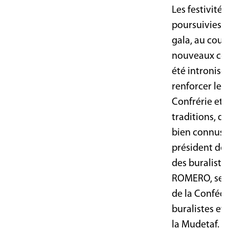
Les festivités
poursuivies lo
gala, au cour
nouveaux co
été intronisés
renforcer les 
Confrérie et 
traditions, d
bien connus :
président de 
des buralistes
ROMERO, secr
de la Conféd
buralistes et
la Mudetaf.