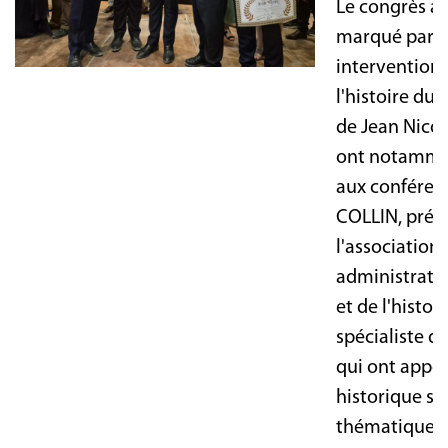
Le congrès a
marqué par p
interventions
l'histoire du 
de Jean Nicot
ont notammen
aux conféren
COLLIN, prés
l'association 
administrati
et de l'histor
spécialiste d
qui ont appor
historique su
thématiques.