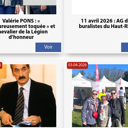
Valérie PONS : «
11 avril 2026 : AG 
ureusement toquée » et
buralistes du Haut-R
evalier de la Légion
d’honneur
Voir
6
03-04-2026