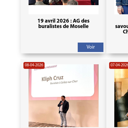
19 avril 2026 : AG des
buralistes de Moselle
savo
Ch
Voir
08-04-2026
07-04-202