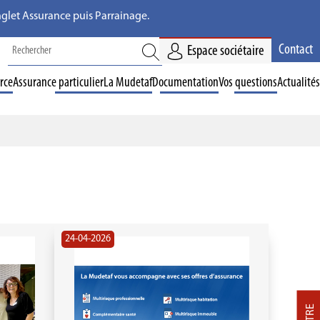
'onglet Assurance puis Parrainage.
Contact
Espace sociétaire
rce
Assurance particulier
La Mudetaf
Documentation
Vos questions
Actualités
24-04-2026