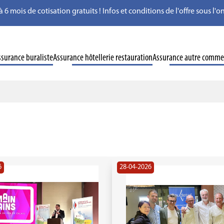
à 6 mois de cotisation gratuits ! Infos et conditions de l'offre sous l
ssurance buraliste
Assurance hôtellerie restauration
Assurance autre comme
6
28-04-2026