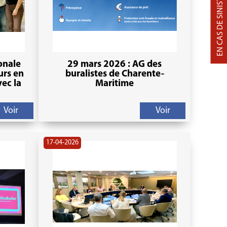
EN CAS DE SINISTRE
onale
29 mars 2026 : AG des
urs en
buralistes de Charente-
ec la
Maritime
Voir
Voir
17-04-2026