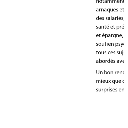
notamment c
arnaques et l
des salariés
santé et prév
et épargne, a
soutien psych
tous ces suje
abordés avec
Un bon rende
mieux que d
surprises en c