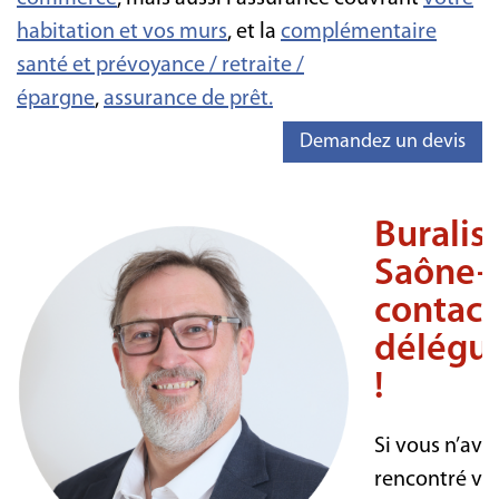
habitation et vos murs
, et la
complémentaire
santé et prévoyance
/ retraite /
épargne
,
assurance de prêt.
Demandez un devis
Buralis
Saône-e
contact
délégué
!
Si vous n’ave
rencontré vo