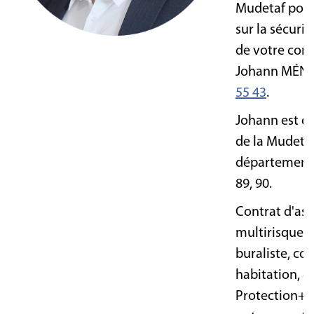
Mudetaf pour
sur la sécurit
de votre com
Johann MÉN
55 43
.
Johann est d
de la Mudetaf
départements 
89, 90.
Contrat d'as
multirisque p
buraliste, co
habitation, 
Protection+ 